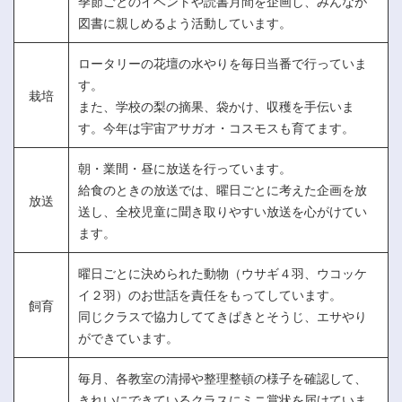
季節ごとのイベントや読書月間を企画し、みんなが
図書に親しめるよう活動しています。
ロータリーの花壇の水やりを毎日当番で行っていま
す。
栽培
また、学校の梨の摘果、袋かけ、収穫を手伝いま
す。今年は宇宙アサガオ・コスモスも育てます。
朝・業間・昼に放送を行っています。
給食のときの放送では、曜日ごとに考えた企画を放
放送
送し、全校児童に聞き取りやすい放送を心がけてい
ます。
曜日ごとに決められた動物（ウサギ４羽、ウコッケ
イ２羽）のお世話を責任をもってしています。
飼育
同じクラスで協力しててきぱきとそうじ、エサやり
ができています。
毎月、各教室の清掃や整理整頓の様子を確認して、
きれいにできているクラスにミニ賞状を届けていま